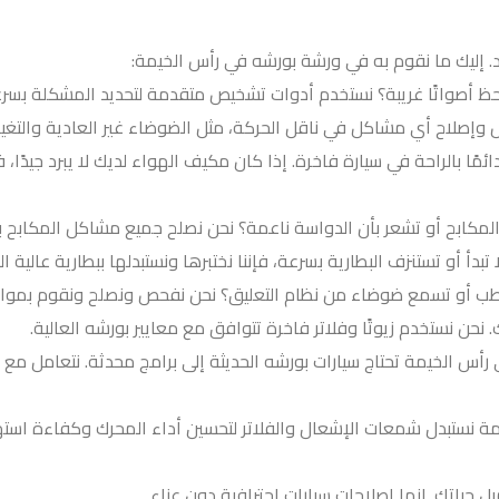
 إليك ما نقوم به في ورشة بورشه في رأس الخيمة:
ظ أصواتًا غريبة؟ نستخدم أدوات تشخيص متقدمة لتحديد المشكلة بسر
 وإصلاح أي مشاكل في ناقل الحركة، مثل الضوضاء غير العادية والتغي
 بالراحة في سيارة فاخرة. إذا كان مكيف الهواء لديك لا يبرد جيدًا، فإن
لمكابح أو تشعر بأن الدواسة ناعمة؟ نحن نصلح جميع مشاكل المكابح با
بدأ أو تستنزف البطارية بسرعة، فإننا نختبرها ونستبدلها ببطارية عالية 
طب أو تسمع ضوضاء من نظام التعليق؟ نحن نفحص ونصلح ونقوم بموازنة ا
نحن نستخدم زيوتًا وفلاتر فاخرة تتوافق مع معايير بورشه العالية.
) وتحديثات البرامج لبورشه في رأس الخيمة تحتاج سيارات بورشه الحديثة إلى برامج محدثة.
يمة نستبدل شمعات الإشعال والفلاتر لتحسين أداء المحرك وكفاءة است
 حياتك. إنها إصلاحات سيارات احترافية دون عناء.