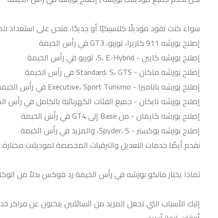
سواء كنت تقود موديلًا كلاسيكيًا أو جديدًا، فنحن على استعداد 
إصلاح بورشه 911 كاريرا، توربو، GT3 في رأس الخيمة
إصلاح بورشه كايين - S، E-Hybrid، توربو في رأس الخيمة
إصلاح بورشه ماكان - Standard، S، GTS في رأس الخيمة
إصلاح بورشه باناميرا - Executive، Sport Turismo في رأس الخيمة
إصلاح بورشه تايكان - جميع الفئات الكهربائية بالكامل في رأس ال
إصلاح بورشه كايمان - من Base إلى GT4 في رأس الخيمة
إصلاح بورشه بوكستر - Spyder، S، والمزيد في رأس الخيمة
نقدم أيضًا خدمات التعديل والترقيات المخصصة لموديلات مختارة. م
لماذا يختار مالكو بورشه في رأس الخيمة رد فوكس بدلاً من الوكا
إليك الأسباب التي تجعل المزيد من السائقين يتخلون عن مراكز خدم
أوقات إنجاز أسرع