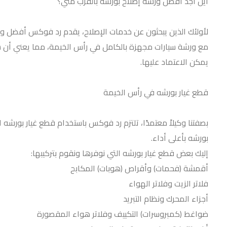
أين أجد أفضل ورشة إصلاح بورشه بالقرب مني؟
لأولئك الذين يبحثون عن خدمات الإصلاح، يقدم رد فوكس أفضل ور
مع ورشة سيارات مجهزة بالكامل في رأس الخيمة، مما يعني أن س
يمكن الاعتماد عليها.
قطع غيار بورشه في رأس الخيمة
بصفتنا وكيلاً معتمدًا، تلتزم رد فوكس باستخدام قطع غيار بورش
بورشه بأعلى أداء.
إليك بعض قطع غيار بورشه التي نوفرها ونقوم بتركيبها:
أقمشة (فحمات) وأقراص (هوبات) المكابح
فلاتر الزيت وفلاتر الهواء
أجزاء المحرك ونظام التبريد
ضواغط (كمبروسرات) التكييف وفلاتر هواء المقصورة