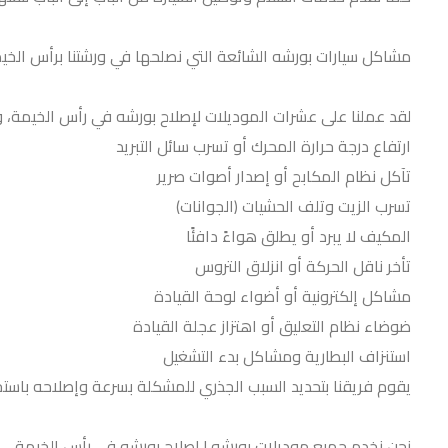
مشاكل سيارات بورشه الشائعة التي نصلحها في ورشتنا برأس الخي
لقد عملنا على عشرات الموديلات لإصلاح بورشه في رأس الخيمة،
ارتفاع درجة حرارة المحرك أو تسرب سائل التبريد
تآكل نظام المكابح أو إصدار أصوات صرير
تسرب الزيت وتلف الحشيات (الجوانات)
المكيف لا يبرد أو يطلق هواءً دافئًا
تأخر ناقل الحركة أو انزلاق التروس
مشاكل إلكترونية أو أضواء لوحة القيادة
ضوضاء نظام التعليق أو اهتزاز عجلة القيادة
استنزاف البطارية ومشاكل بدء التشغيل
يقوم فريقنا بتحديد السبب الجذري للمشكلة بسرعة وإصلاحه باست
نحن نخدم جميع موديلات بورشه | إصلاح بورشه في رأس الخيمة