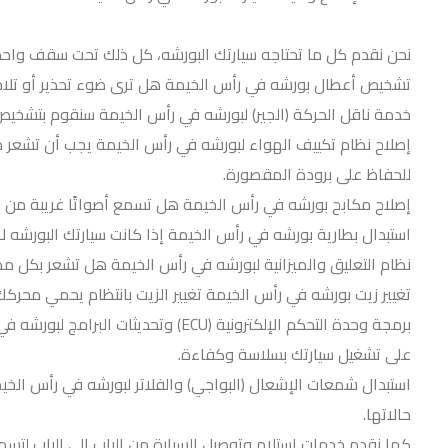
نحن نقدم كل ما تحتاجه سيارتك البورشه، كل ذلك تحت سقف واحد.
تشخيص أعطال بورشه في رأس الخيمة هل ترى ضوء تحذير أو تلاح
خدمة ناقل الحركة (الجير) لبورشه في رأس الخيمة سنقوم بتشخيص
إصلاح نظام تكييف الهواء لبورشه في رأس الخيمة يجب أن تشعر دائمًا
للحفاظ على برودة المقصورة.
إصلاح مكابح بورشه في رأس الخيمة هل تسمع أصواتًا غريبة من ا
استبدال بطارية بورشه في رأس الخيمة إذا كانت سيارتك البورشه لا ت
نظام التعليق والميزانية لبورشه في رأس الخيمة هل تشعر بكل م
تغيير زيت بورشه في رأس الخيمة تغيير الزيت بانتظام يحمي محركك. 
برمجة وحدة التحكم الإلكترونية (ECU
على تشغيل سيارتك بسلاسة وكفاءة.
استبدال شمعات الإشعال (البواجي) والفلاتر لبورشه في رأس الخ
حالاتها.
كما نقدم خدمات استلام وتوصيل السيارة من الباب إلى الباب لتسهيل