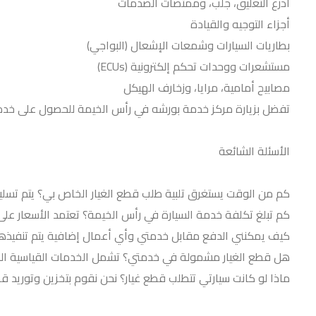
أذرع التعليق، جلب، وممتصات الصدمات
أجزاء التوجيه والقيادة
بطاريات السيارات وشمعات الإشعال (البواجي)
مستشعرات ووحدات تحكم إلكترونية (ECUs)
مصابيح أمامية، مرايا، وزخارف الهيكل
تفضل بزيارة مركز خدمة بورشه في رأس الخيمة للحصول على خدمة 
الأسئلة الشائعة
كم من الوقت يستغرق تلبية طلب قطع الغيار الخاص بي؟ يتم تسليم معظم قطع الغيار في غضون 24 إلى 72 ساعة. نعلمك مسب
كم تبلغ تكلفة خدمة السيارة في رأس الخيمة؟ تعتمد الأسعار على
كيف يمكنني الدفع مقابل خدمتي وأي أعمال إضافية يتم تنفيذها؟ 
هل قطع الغيار مشمولة في خدمتي؟ تشمل الخدمات القياسية السوا
ماذا لو كانت سيارتي تتطلب قطع غيار؟ نحن نقوم بتخزين وتوريد ق