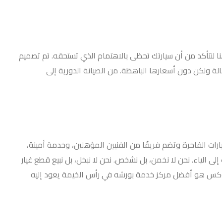
نا لنتأكد من أن سيارتك تحظى بالاهتمام الذي تستحقه. تم تصميم
ة ولكن دون أسعارها الباهظة. من الصيانة الدورية إلى
ارات الفاخرة وتضم فريقًا من الفنيين المؤهلين، وخدمة أمينة،
لياء. نحن لا نخمن، بل نشخص. نحن لا نبخل، بل نبيع قطع غيار
 ونحن لا نؤخرك، بل ننجز العمل في الوقت المحدد، في كل مرة. سواء كنت تقود كايين أو 911، فإن رد فوكس هو أفضل مركز خدمة بورشه في رأس الخيمة يعود إليه